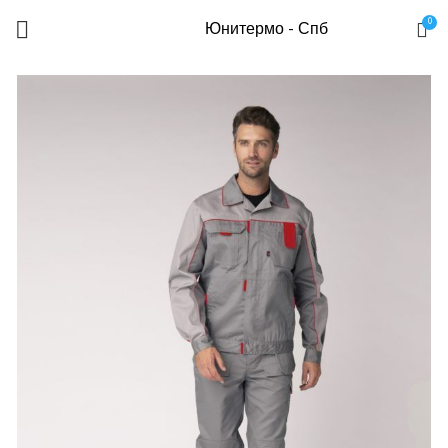
0
Юнитермо - Спб