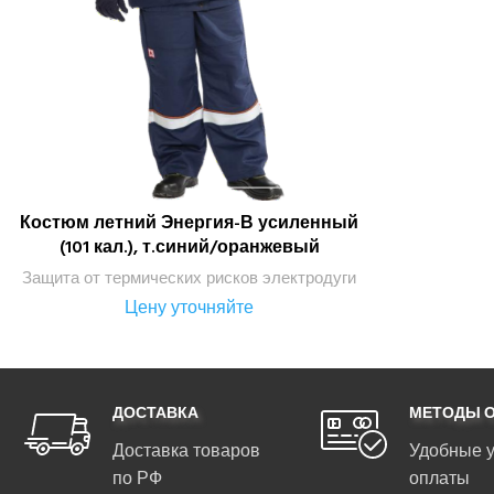
Костюм летний Энергия-В усиленный
ПОДРОБНЕЕ
(101 кал.), т.синий/оранжевый
Защита от термических рисков электродуги
Цену уточняйте
ДОСТАВКА
МЕТОДЫ 
Доставка товаров
Удобные 
по РФ
оплаты