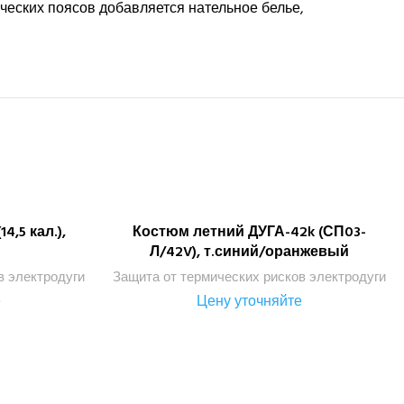
тических поясов добавляется нательное белье,
4,5 кал.),
Костюм летний ДУГА-42k (СП03-
ПОДРОБНЕЕ
Л/42V), т.синий/оранжевый
в электродуги
Защита от термических рисков электродуги
е
Цену уточняйте