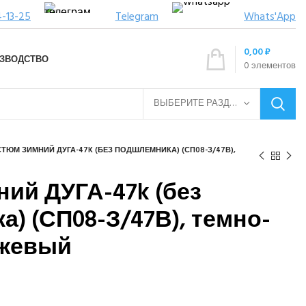
4-13-25
Telegram
Whats'App
0,00
₽
ЗВОДСТВО
0
элементов
ВЫБЕРИТЕ РАЗДЕЛ
ТЮМ ЗИМНИЙ ДУГА-47K (БЕЗ ПОДШЛЕМНИКА) (СП08-З/47В),
ий ДУГА-47k (без
) (СП08-З/47В), темно-
нжевый