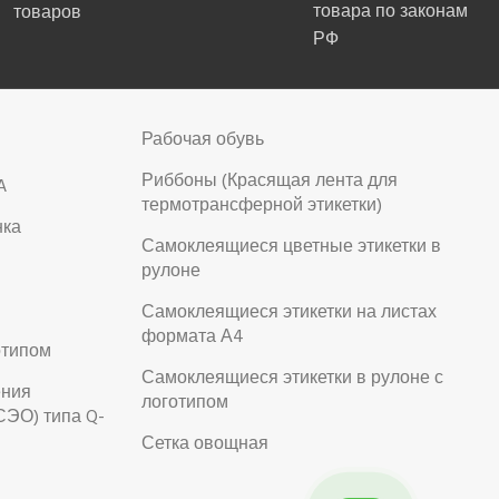
товара по законам
товаров
РФ
Рабочая обувь
Риббоны (Красящая лента для
A
термотрансферной этикетки)
нка
Самоклеящиеся цветные этикетки в
рулоне
Самоклеящиеся этикетки на листах
формата А4
отипом
Самоклеящиеся этикетки в рулоне с
ения
логотипом
СЭО) типа Q-
Сетка овощная