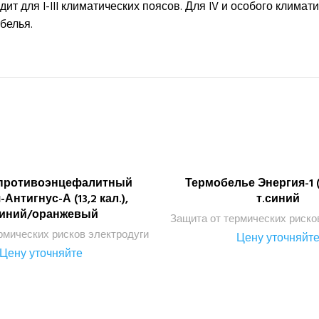
дит для I-III климатических поясов. Для IV и особого клима
белья.
противоэнцефалитный
Термобелье Энергия-1 (1
ПОДРОБНЕЕ
ПОДРОБНЕЕ
Антигнус-А (13,2 кал.),
т.синий
синий/оранжевый
Защита от термических риско
рмических рисков электродуги
Цену уточняйт
Цену уточняйте