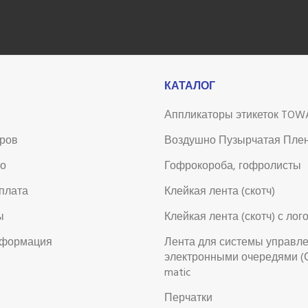
КАТАЛОГ
Аппликаторы этикеток TOW
аров
Воздушно Пузырчатая Пле
во
Гофрокороба, гофролисты
оплата
Клейкая лента (скотч)
ы
Клейкая лента (скотч) с лог
нформация
Лента для системы управл
электронными очередями (
matic
Перчатки