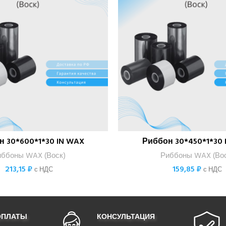
н 30*600*1*30 IN WAX
Риббон 30*450*1*30 
В КОРЗИНУ
В КОРЗИНУ
иббоны WAX (Воск)
Риббоны WAX (Вос
213,15
₽
159,85
₽
с НДС
с НДС
ОПЛАТЫ
КОНСУЛЬТАЦИЯ