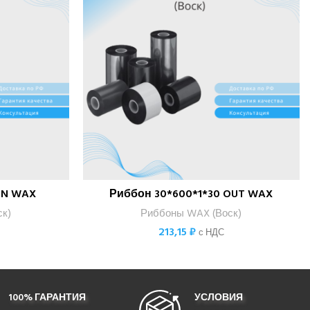
IN WAX
Риббон 30*600*1*30 OUT WAX
В КОРЗИНУ
к)
Риббоны WAX (Воск)
213,15
₽
с НДС
100% ГАРАНТИЯ
УСЛОВИЯ