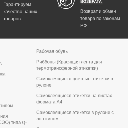
ВОЗВРАТА
Гарантируем
Возврат и обмен
качество наших
товара по законам
товаров
РФ
Рабочая обувь
Риббоны (Красящая лента для
A
термотрансферной этикетки)
нка
Самоклеящиеся цветные этикетки в
рулоне
Самоклеящиеся этикетки на листах
формата А4
отипом
Самоклеящиеся этикетки в рулоне с
ения
логотипом
СЭО) типа Q-