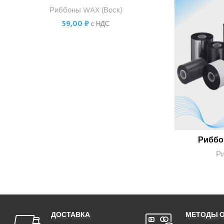
Риббоны WAX (Воск)
59,00
₽
с НДС
Риббо
Р
ДОСТАВКА
МЕТОДЫ 