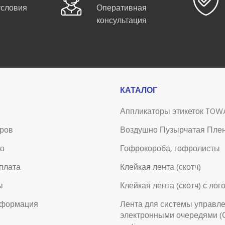
условия
Оперативная
консультация
КАТАЛОГ
Аппликаторы этикеток TOW
аров
Воздушно Пузырчатая Пле
во
Гофрокороба, гофролисты
оплата
Клейкая лента (скотч)
ы
Клейкая лента (скотч) с лог
нформация
Лента для системы управл
электронными очередями (