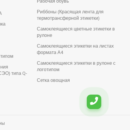
Рабочая обувь
Риббоны (Красящая лента для
A
термотрансферной этикетки)
нка
Самоклеящиеся цветные этикетки в
рулоне
Самоклеящиеся этикетки на листах
формата А4
отипом
Самоклеящиеся этикетки в рулоне с
ения
логотипом
СЭО) типа Q-
Сетка овощная
ны