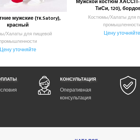
Мужской костюм ХАССП-Б
ПОДРОБНЕЕ
ТиСи, 120), борд
Костюмы/Халаты для 
ние мужские (тк.Satory),
ПОДРОБНЕЕ
промышленност
красный
Цену уточняйт
ы/Халаты для пищевой
промышленности
Цену уточняйте
ОПЛАТЫ
КОНСУЛЬТАЦИЯ
условия
Оперативная
консультация