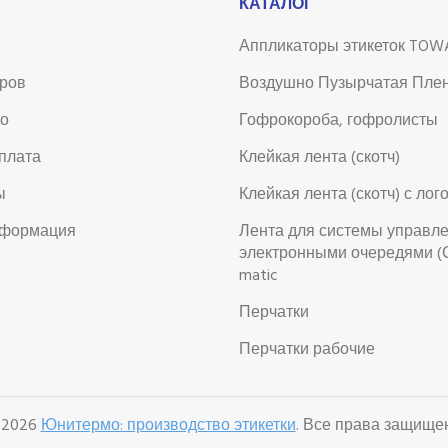
КАТАЛОГ
Аппликаторы этикеток TOW
аров
Воздушно Пузырчатая Пле
во
Гофрокороба, гофролисты
оплата
Клейкая лента (скотч)
ы
Клейкая лента (скотч) с лог
нформация
Лента для системы управл
электронными очередями (
matic
Перчатки
Перчатки рабочие
 2026
Юнитермо: производство этикетки
. Все права защище