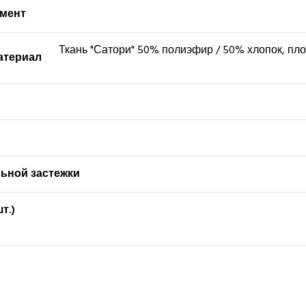
гмент
Ткань "Сатори" 50% полиэфир / 50% хлопок, плот
атериал
ьной застежки
шт.)