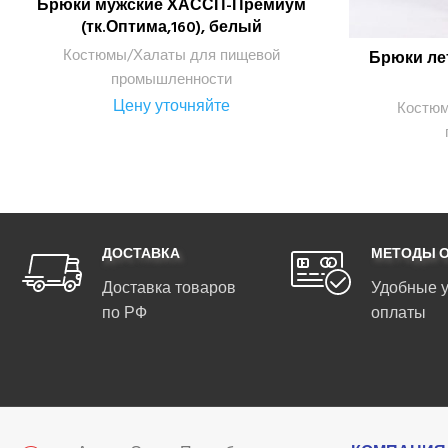
Брюки мужские ХАССП-Премиум
ПОДРОБНЕЕ
(тк.Оптима,160), белый
Костюмы/Халаты для пищевой
Брюки лет
промышленности
Цену уточняйте
Костюм
ДОСТАВКА
МЕТОДЫ 
Доставка товаров
Удобные 
по РФ
оплаты