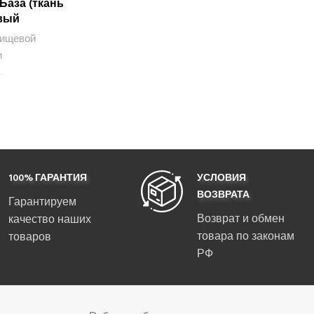
аза (ткань
овый
пищевой
и
е
100% ГАРАНТИЯ
УСЛОВИЯ
ВОЗВРАТА
Гарантируем
Возврат и обмен
качество наших
товара по законам
товаров
РФ