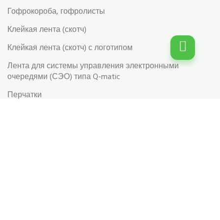
Гофрокороба, гофролисты
Клейкая лента (скотч)
Клейкая лента (скотч) с логотипом
Лента для системы управления электронными
очередями (СЭО) типа Q-matic
Перчатки
Перчатки рабочие
Рабочая обувь
Риббоны (Красящая лента для термотрансферной
этикетки)
Самоклеящиеся цветные этикетки в рулоне