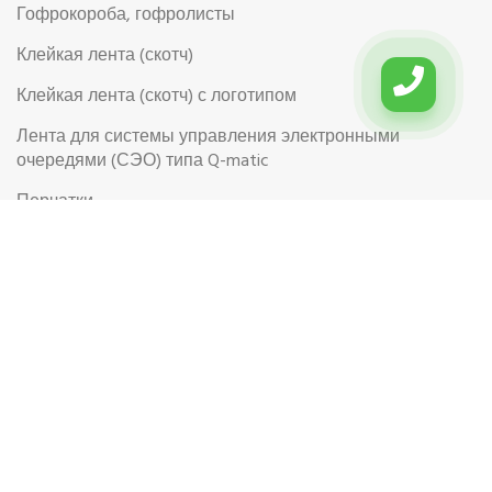
Гофрокороба, гофролисты
Клейкая лента (скотч)
Клейкая лента (скотч) с логотипом
Лента для системы управления электронными
очередями (СЭО) типа Q-matic
Перчатки
Перчатки рабочие
Рабочая обувь
Риббоны (Красящая лента для термотрансферной
этикетки)
Самоклеящиеся цветные этикетки в рулоне
Самоклеящиеся этикетки на листах формата А4