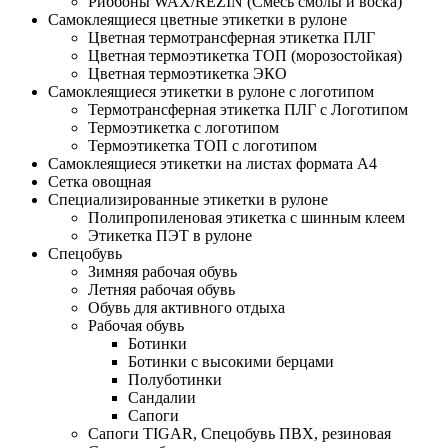
Риббоны WAX/REZIN (Смесь смолы и воска)
Самоклеящиеся цветные этикетки в рулоне
Цветная термотрансферная этикетка ПЛГ
Цветная термоэтикетка ТОП (морозостойкая)
Цветная термоэтикетка ЭКО
Самоклеящиеся этикетки в рулоне с логотипом
Термотрансферная этикетка ПЛГ с Логотипом
Термоэтикетка с логотипом
Термоэтикетка ТОП с логотипом
Самоклеящиеся этикетки на листах формата А4
Сетка овощная
Специализированные этикетки в рулоне
Полипропиленовая этикетка с шинным клеем
Этикетка ПЭТ в рулоне
Спецобувь
Зимняя рабочая обувь
Летняя рабочая обувь
Обувь для активного отдыха
Рабочая обувь
Ботинки
Ботинки с высокими берцами
Полуботинки
Сандалии
Сапоги
Сапоги TIGAR, Спецобувь ПВХ, резиновая