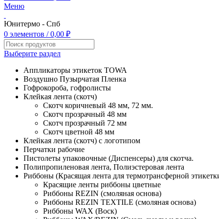
Меню
Юнитермо - Спб
0
элементов
/
0,00
₽
Выберите раздел
Аппликаторы этикеток TOWA
Воздушно Пузырчатая Пленка
Гофрокороба, гофролисты
Клейкая лента (скотч)
Скотч коричневый 48 мм, 72 мм.
Скотч прозрачный 48 мм
Скотч прозрачный 72 мм
Скотч цветной 48 мм
Клейкая лента (скотч) с логотипом
Перчатки рабочие
Пистолеты упаковочные (Диспенсеры) для скотча.
Полипропиленовая лента, Полиэстеровая лента
Риббоны (Красящая лента для термотрансферной этикетк
Красящие ленты риббоны цветные
Риббоны REZIN (смоляная основа)
Риббоны REZIN TEXTILE (смоляная основа)
Риббоны WAX (Воск)