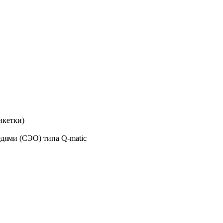
икетки)
дями (СЭО) типа Q-matic