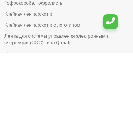
Гофрокороба, гофролисты
Клейкая лента (скотч)
Клейкая лента (скотч) с логотипом
Лента для системы управления электронными
очередями (СЭО) типа Q-matic
Перчатки
Перчатки рабочие
Рабочая обувь
Риббоны (Красящая лента для термотрансферной
этикетки)
Самоклеящиеся цветные этикетки в рулоне
Самоклеящиеся этикетки на листах формата А4