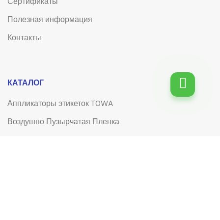
Сертификаты
Полезная информация
Контакты
КАТАЛОГ
Аппликаторы этикеток TOWA
Воздушно Пузырчатая Пленка
Гофрокороба, гофролисты
Клейкая лента (скотч)
Клейкая лента (скотч) с логотипом
Лента для системы управления электронными
очередями (СЭО) типа Q-matic