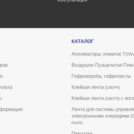
консультация
КАТАЛОГ
Аппликаторы этикеток TOW
аров
Воздушно Пузырчатая Пле
во
Гофрокороба, гофролисты
оплата
Клейкая лента (скотч)
ы
Клейкая лента (скотч) с лог
нформация
Лента для системы управл
электронными очередями (
matic
Перчатки