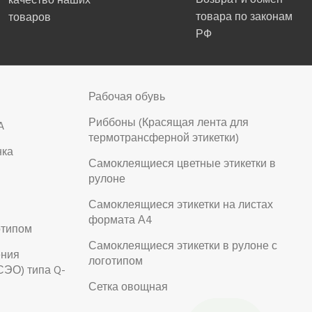
качество наших
товара по законам
товаров
РФ
Рабочая обувь
Риббоны (Красящая лента для
A
термотрансферной этикетки)
нка
Самоклеящиеся цветные этикетки в
рулоне
Самоклеящиеся этикетки на листах
формата А4
отипом
Самоклеящиеся этикетки в рулоне с
ения
логотипом
СЭО) типа Q-
Сетка овощная