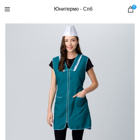
0
Юнитермо - Спб