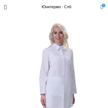
0
Юнитермо - Спб