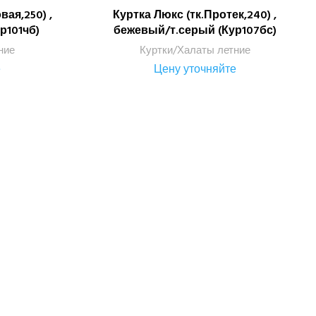
вая,250) ,
Куртка Люкс (тк.Протек,240) ,
ПОДРОБНЕЕ
р101чб)
бежевый/т.серый (Кур107бс)
ние
Куртки/Халаты летние
е
Цену уточняйте