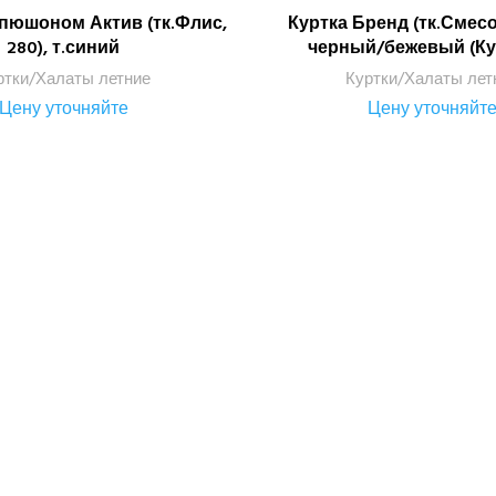
апюшоном Актив (тк.Флис,
Куртка Бренд (тк.Смесо
ПОДРОБНЕЕ
ПОДРОБНЕЕ
280), т.синий
черный/бежевый (Ку
ртки/Халаты летние
Куртки/Халаты лет
Цену уточняйте
Цену уточняйт