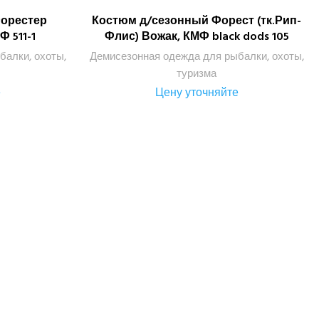
орестер
Костюм д/сезонный Форест (тк.Рип-
ПОДРОБНЕЕ
Ф 511-1
Флис) Вожак, КМФ black dods 105
балки, охоты,
Демисезонная одежда для рыбалки, охоты,
туризма
е
Цену уточняйте