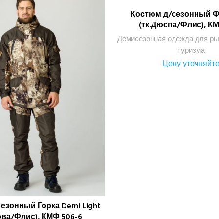
Костюм д/сезонный Ф
ПОДРОБНЕЕ
(тк.Дюспа/Флис), КМ
Демисезонная одежда для ры
туризма
Цену уточняйт
езонный Горка Demi Light
ПОДРОБНЕЕ
ова/Флис), КМФ 506-6