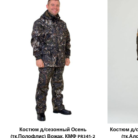
Костюм д/сезонный Осень
Костюм д/с
ПОДРОБНЕЕ
(тк.Полофлис) Вожак, КМФ PR341-2
(тк.Ал