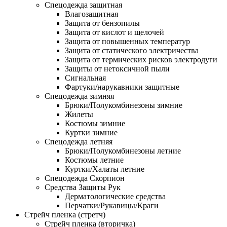
Спецодежда защитная
Влагозащитная
Защита от бензопилы
Защита от кислот и щелочей
Защита от повышенных температур
Защита от статического электричества
Защита от термических рисков электродуги
Защиты от нетоксичной пыли
Сигнальная
Фартуки/нарукавники защитные
Спецодежда зимняя
Брюки/Полукомбинезоны зимние
Жилеты
Костюмы зимние
Куртки зимние
Спецодежда летняя
Брюки/Полукомбинезоны летние
Костюмы летние
Куртки/Халаты летние
Спецодежда Скорпион
Средства Защиты Рук
Дерматологические средства
Перчатки/Рукавицы/Краги
Стрейч пленка (стретч)
Стрейч пленка (вторичка)