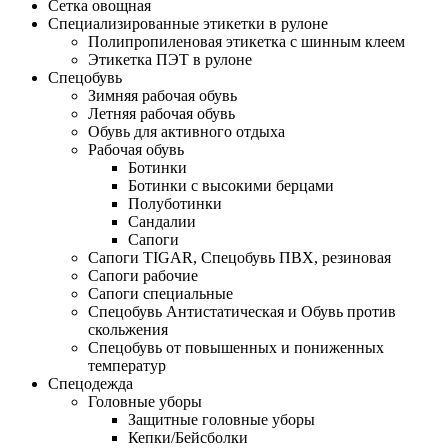
Сетка овощная
Специализированные этикетки в рулоне
Полипропиленовая этикетка с шинным клеем
Этикетка ПЭТ в рулоне
Спецобувь
Зимняя рабочая обувь
Летняя рабочая обувь
Обувь для активного отдыха
Рабочая обувь
Ботинки
Ботинки с высокими берцами
Полуботинки
Сандалии
Сапоги
Сапоги TIGAR, Спецобувь ПВХ, резиновая
Сапоги рабочие
Сапоги специальные
Спецобувь Антистатическая и Обувь против
скольжения
Спецобувь от повышенных и пониженных
температур
Спецодежда
Головные уборы
Защитные головные уборы
Кепки/Бейсболки