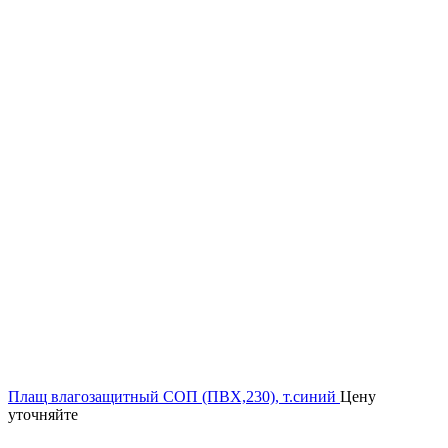
Плащ влагозащитный СОП (ПВХ,230), т.синий
Цену
уточняйте