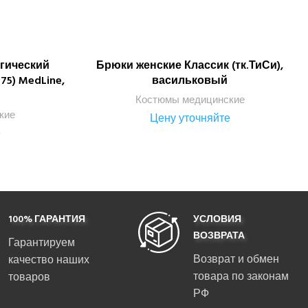
гический
Брюки женские Классик (тк.ТиСи),
ПОДРОБНЕЕ
75) MedLine,
васильковый
Костюмы медицинские
кие
Цену уточняйте
е
100% ГАРАНТИЯ
УСЛОВИЯ
ВОЗВРАТА
Гарантируем
Возврат и обмен
качество наших
товара по законам
товаров
РФ