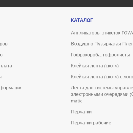
КАТАЛОГ
Аппликаторы этикеток TOW
аров
Воздушно Пузырчатая Пле
во
Гофрокороба, гофролисты
оплата
Клейкая лента (скотч)
ы
Клейкая лента (скотч) с лог
нформация
Лента для системы управл
электронными очередями (
matic
Перчатки
Перчатки рабочие