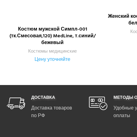
Женский ко
бе
Костюм мужской Симпл-001
ПОДРОБНЕЕ
Ко
(тк.Смесовая,120) MedLine, т.синий/
бежевый
Костюмы медицинские
Цену уточняйте
ДОСТАВКА
МЕТОДЫ 
Доставка товаров
Удобные 
по РФ
оплаты