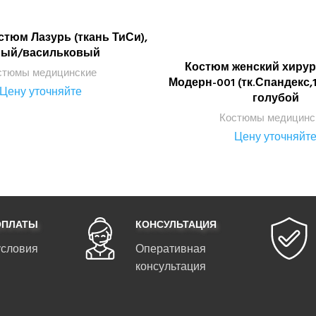
стюм Лазурь (ткань ТиСи),
ПОДРОБНЕЕ
лый/васильковый
Костюм женский хирур
ПОДРОБНЕЕ
стюмы медицинские
Модерн-001 (тк.Спандекс,1
Цену уточняйте
голубой
Костюмы медицинс
Цену уточняйт
ОПЛАТЫ
КОНСУЛЬТАЦИЯ
условия
Оперативная
консультация