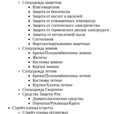
Спецодежда защитная
Влагозащитная
Защита от бензопилы
Защита от кислот и щелочей
Защита от повышенных температур
Защита от статического электричества
Защита от термических рисков электродуги
Защиты от нетоксичной пыли
Сигнальная
Фартуки/нарукавники защитные
Спецодежда зимняя
Брюки/Полукомбинезоны зимние
Жилеты
Костюмы зимние
Куртки зимние
Спецодежда летняя
Брюки/Полукомбинезоны летние
Костюмы летние
Куртки/Халаты летние
Спецодежда Скорпион
Средства Защиты Рук
Дерматологические средства
Перчатки/Рукавицы/Краги
Стрейч пленка (стретч)
Стрейч пленка (вторичка)