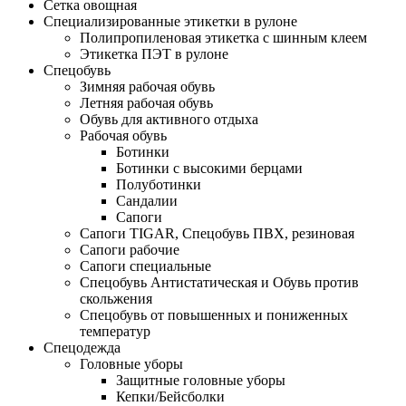
Сетка овощная
Специализированные этикетки в рулоне
Полипропиленовая этикетка с шинным клеем
Этикетка ПЭТ в рулоне
Спецобувь
Зимняя рабочая обувь
Летняя рабочая обувь
Обувь для активного отдыха
Рабочая обувь
Ботинки
Ботинки с высокими берцами
Полуботинки
Сандалии
Сапоги
Сапоги TIGAR, Спецобувь ПВХ, резиновая
Сапоги рабочие
Сапоги специальные
Спецобувь Антистатическая и Обувь против
скольжения
Спецобувь от повышенных и пониженных
температур
Спецодежда
Головные уборы
Защитные головные уборы
Кепки/Бейсболки