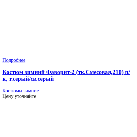
Подробнее
Костюм зимний Фаворит-2 (тк.Смесовая,210) п/
к, т.серый/св.серый
Костюмы зимние
Цену уточняйте