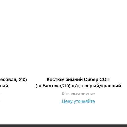
совая, 210)
Костюм зимний Сибер СОП
ПОДРОБНЕЕ
сный
(тк.Балтекс,210) п/к, т.серый/красный
е
Костюмы зимние
е
Цену уточняйте