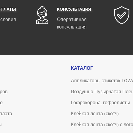
ОПЛАТЫ
КОНСУЛЬТАЦИЯ
условия
Оперативная
консультация
КАТАЛОГ
Аппликаторы этикеток TOW
аров
Воздушно Пузырчатая Пле
во
Гофрокороба, гофролисты
оплата
Клейкая лента (скотч)
ы
Клейкая лента (скотч) с лог