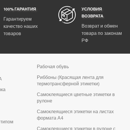
100% ГАРАНТИЯ
УСЛОВИЯ
ВОЗВРАТА
Гарантируем
Возврат и обмен
качество наших
товара по законам
товаров
РФ
Рабочая обувь
Риббоны (Красящая лента для
A
термотрансферной этикетки)
нка
Самоклеящиеся цветные этикетки в
рулоне
Самоклеящиеся этикетки на листах
формата А4
отипом
Самоклеящиеся этикетки в рулоне с