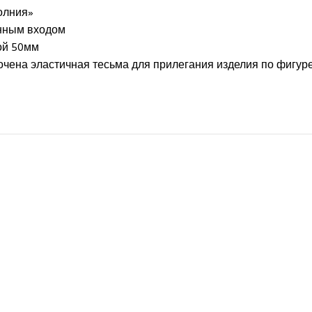
олния»
онным входом
ой 50мм
рочена эластичная тесьма для прилегания изделия по фигур