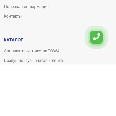
Полезная информация
Контакты
КАТАЛОГ
Аппликаторы этикеток TOWA
Воздушно Пузырчатая Пленка
Гофрокороба, гофролисты
Клейкая лента (скотч)
Клейкая лента (скотч) с логотипом
Лента для системы управления электронными
очередями (СЭО) типа Q-matic
Перчатки