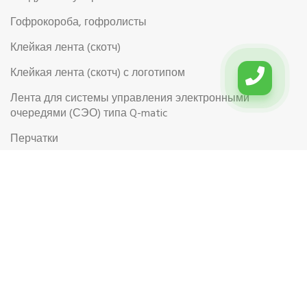
Гофрокороба, гофролисты
Клейкая лента (скотч)
Клейкая лента (скотч) с логотипом
Лента для системы управления электронными
очередями (СЭО) типа Q-matic
Перчатки
Перчатки рабочие
Рабочая обувь
Риббоны (Красящая лента для термотрансферной
этикетки)
Самоклеящиеся цветные этикетки в рулоне