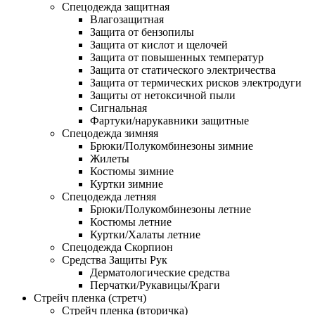
Спецодежда защитная
Влагозащитная
Защита от бензопилы
Защита от кислот и щелочей
Защита от повышенных температур
Защита от статического электричества
Защита от термических рисков электродуги
Защиты от нетоксичной пыли
Сигнальная
Фартуки/нарукавники защитные
Спецодежда зимняя
Брюки/Полукомбинезоны зимние
Жилеты
Костюмы зимние
Куртки зимние
Спецодежда летняя
Брюки/Полукомбинезоны летние
Костюмы летние
Куртки/Халаты летние
Спецодежда Скорпион
Средства Защиты Рук
Дерматологические средства
Перчатки/Рукавицы/Краги
Стрейч пленка (стретч)
Стрейч пленка (вторичка)