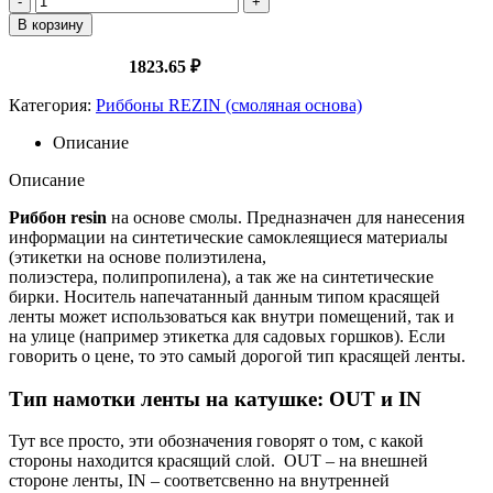
товара
В корзину
Риббон
70*600*1*70
Оптовая цена:
1823.65 ₽
OUT
REZIN
Категория:
Риббоны REZIN (смоляная основа)
Описание
Описание
Риббон resin
на основе смолы. Предназначен для нанесения
информации на синтетические самоклеящиеся материалы
(этикетки на основе полиэтилена,
полиэстера, полипропилена), а так же на синтетические
бирки. Носитель напечатанный данным типом красящей
ленты может использоваться как внутри помещений, так и
на улице (например этикетка для садовых горшков). Если
говорить о цене, то это самый дорогой тип красящей ленты.
Тип намотки ленты на катушке: OUT и IN
Тут все просто, эти обозначения говорят о том, с какой
стороны находится красящий слой. OUT – на внешней
стороне ленты, IN – соответсвенно на внутренней