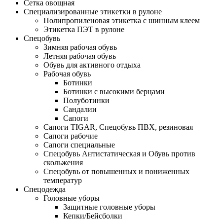
Сетка овощная
Специализированные этикетки в рулоне
Полипропиленовая этикетка с шинным клеем
Этикетка ПЭТ в рулоне
Спецобувь
Зимняя рабочая обувь
Летняя рабочая обувь
Обувь для активного отдыха
Рабочая обувь
Ботинки
Ботинки с высокими берцами
Полуботинки
Сандалии
Сапоги
Сапоги TIGAR, Спецобувь ПВХ, резиновая
Сапоги рабочие
Сапоги специальные
Спецобувь Антистатическая и Обувь против
скольжения
Спецобувь от повышенных и пониженных
температур
Спецодежда
Головные уборы
Защитные головные уборы
Кепки/Бейсболки