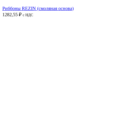
Риббоны REZIN (смоляная основа)
1282,55
₽
с НДС