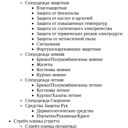
Спецодежда защитная
Влагозащитная
Защита от бензопилы
Защита от кислот и щелочей
Защита от повышенных температур
Защита от статического электричества
Защита от термических рисков электродуги
Защиты от нетоксичной пыли
Сигнальная
Фартуки/нарукавники защитные
Спецодежда зимняя
Брюки/Полукомбинезоны зимние
Жилеты
Костюмы зимние
Куртки зимние
Спецодежда летняя
Брюки/Полукомбинезоны летние
Костюмы летние
Куртки/Халаты летние
Спецодежда Скорпион
Средства Защиты Рук
Дерматологические средства
Перчатки/Рукавицы/Краги
Стрейч пленка (стретч)
Стрейч пленка (вторичка)