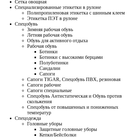
Сетка овощная
Специализированные этикетки в рулоне
Полипропиленовая этикетка с шинным клеем
Этикетка ПЭТ в рулоне
Спецобувь
Зимняя рабочая обувь
Летняя рабочая обувь
Обувь для активного отдыха
Рабочая обувь
Ботинки
Ботинки с высокими берцами
Полуботинки
Сандалии
Сапоги
Сапоги TIGAR, Спецобувь ПВХ, резиновая
Сапоги рабочие
Сапоги специальные
Спецобувь Антистатическая и Обувь против
скольжения
Спецобувь от повышенных и пониженных
температур
Спецодежда
Головные уборы
Защитные головные уборы
Кепки/Бейсболки