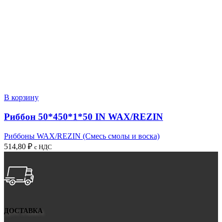
В корзину
Риббон 50*450*1*50 IN WAX/REZIN
Риббоны WAX/REZIN (Смесь смолы и воска)
514,80
₽
с НДС
ДОСТАВКА