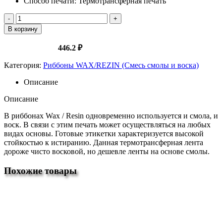
Способ печати: Термотрансферная печать
Количество
товара
В корзину
Риббон
80*300*1*80
Оптовая цена:
446.2 ₽
OUT
WAX/REZIN
Категория:
Риббоны WAX/REZIN (Смесь смолы и воска)
Описание
Описание
В риббонах Wax / Resin одновременно используется и смола, и
воск. В связи с этим печать может осуществляться на любых
видах основы. Готовые этикетки характеризуется высокой
стойкостью к истиранию. Данная термотрансферная лента
дороже чисто восковой, но дешевле ленты на основе смолы.
Похожие товары