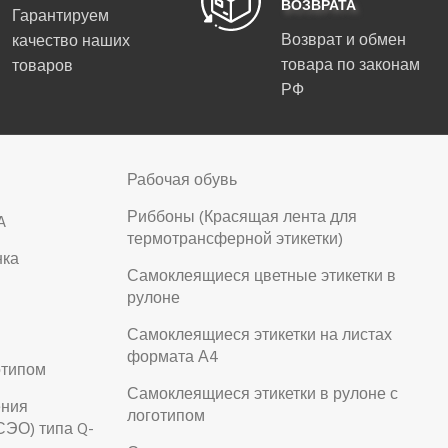
ВОЗВРАТА
Гарантируем
Возврат и обмен
качество наших
товара по законам
товаров
РФ
Рабочая обувь
Риббоны (Красящая лента для
A
термотрансферной этикетки)
нка
Самоклеящиеся цветные этикетки в
рулоне
Самоклеящиеся этикетки на листах
формата А4
отипом
Самоклеящиеся этикетки в рулоне с
ения
логотипом
СЭО) типа Q-