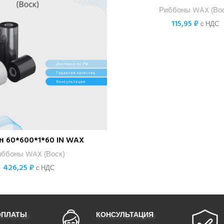
Риббоны WAX (Вос
115,95
₽
с НДС
 60*600*1*60 IN WAX
В КОРЗИНУ
иббоны WAX (Воск)
426,25
₽
с НДС
ОПЛАТЫ
КОНСУЛЬТАЦИЯ