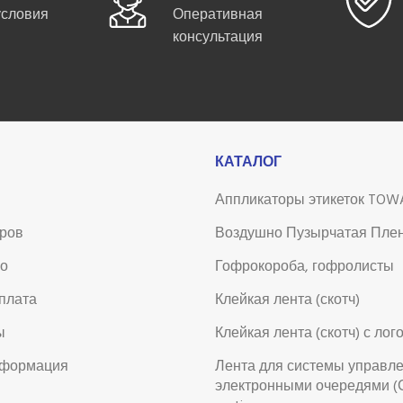
условия
Оперативная
консультация
КАТАЛОГ
Аппликаторы этикеток TOW
аров
Воздушно Пузырчатая Пле
во
Гофрокороба, гофролисты
оплата
Клейкая лента (скотч)
ы
Клейкая лента (скотч) с лог
нформация
Лента для системы управл
электронными очередями (