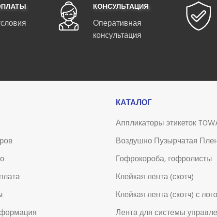
ОПЛАТЫ
КОНСУЛЬТАЦИЯ
условия
Оперативная
консультация
КАТАЛОГ
Аппликаторы этикеток TOW
аров
Воздушно Пузырчатая Пле
во
Гофрокороба, гофролисты
оплата
Клейкая лента (скотч)
ы
Клейкая лента (скотч) с лог
нформация
Лента для системы управл