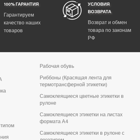
100% ГАРАНТИЯ
УСЛОВИЯ
ВОЗВРАТА
Гарантируем
Возврат и обмен
качество наших
товара по законам
товаров
РФ
Рабочая обувь
Риббоны (Красящая лента для
A
термотрансферной этикетки)
нка
Самоклеящиеся цветные этикетки в
рулоне
Самоклеящиеся этикетки на листах
формата А4
отипом
Самоклеящиеся этикетки в рулоне с
ения