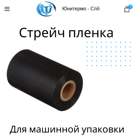
0
Юнитермо - Спб