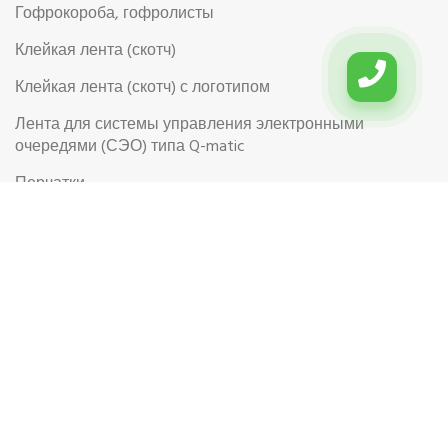
Гофрокороба, гофролисты
Клейкая лента (скотч)
Клейкая лента (скотч) с логотипом
Лента для системы управления электронными
очередями (СЭО) типа Q-matic
Перчатки
Перчатки рабочие
Рабочая обувь
Риббоны (Красящая лента для термотрансферной
этикетки)
Самоклеящиеся цветные этикетки в рулоне
Самоклеящиеся этикетки на листах формата А4