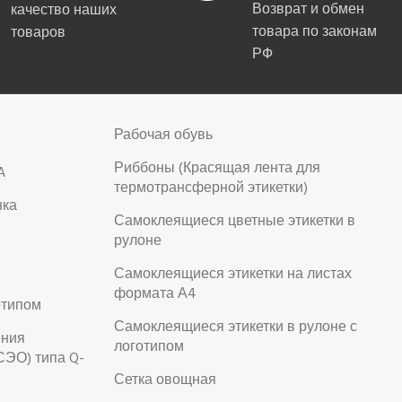
Возврат и обмен
качество наших
товара по законам
товаров
РФ
Рабочая обувь
Риббоны (Красящая лента для
A
термотрансферной этикетки)
нка
Самоклеящиеся цветные этикетки в
рулоне
Самоклеящиеся этикетки на листах
формата А4
отипом
Самоклеящиеся этикетки в рулоне с
ения
логотипом
СЭО) типа Q-
Сетка овощная