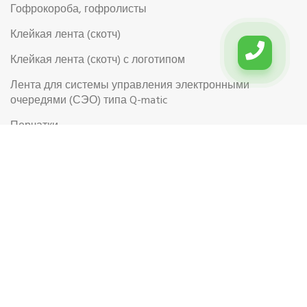
Гофрокороба, гофролисты
Клейкая лента (скотч)
Клейкая лента (скотч) с логотипом
Лента для системы управления электронными
очередями (СЭО) типа Q-matic
Перчатки
Перчатки рабочие
Рабочая обувь
Риббоны (Красящая лента для термотрансферной
этикетки)
Самоклеящиеся цветные этикетки в рулоне
Самоклеящиеся этикетки на листах формата А4