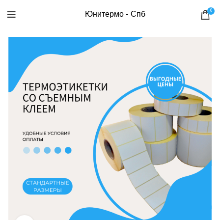
0
Юнитермо - Спб