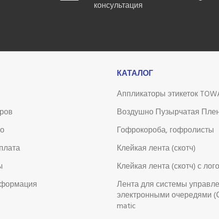
консультация
КАТАЛОГ
Аппликаторы этикеток TOW
аров
Воздушно Пузырчатая Пле
во
Гофрокороба, гофролисты
оплата
Клейкая лента (скотч)
ы
Клейкая лента (скотч) с лог
нформация
Лента для системы управл
электронными очередями (
matic