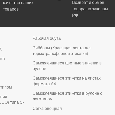
Возврат и обмен
качество наших
товара по законам
товаров
РФ
Рабочая обувь
Риббоны (Красящая лента для
A
термотрансферной этикетки)
нка
Самоклеящиеся цветные этикетки в
рулоне
Самоклеящиеся этикетки на листах
формата А4
отипом
Самоклеящиеся этикетки в рулоне с
ения
логотипом
СЭО) типа Q-
Сетка овощная