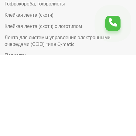
Гофрокороба, гофролисты
Клейкая лента (скотч)
Клейкая лента (скотч) с логотипом
Лента для системы управления электронными
очередями (СЭО) типа Q-matic
Перчатки
Перчатки рабочие
Рабочая обувь
Риббоны (Красящая лента для термотрансферной
этикетки)
Самоклеящиеся цветные этикетки в рулоне
Самоклеящиеся этикетки на листах формата А4