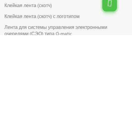
Клейкая лента (скотч)
Клейкая лента (скотч) с логотипом
Лента для системы управления электронными
очередями (СЭО) типа Q-matic
Перчатки
Перчатки рабочие
Рабочая обувь
Риббоны (Красящая лента для термотрансферной
этикетки)
Самоклеящиеся цветные этикетки в рулоне
Самоклеящиеся этикетки на листах формата А4