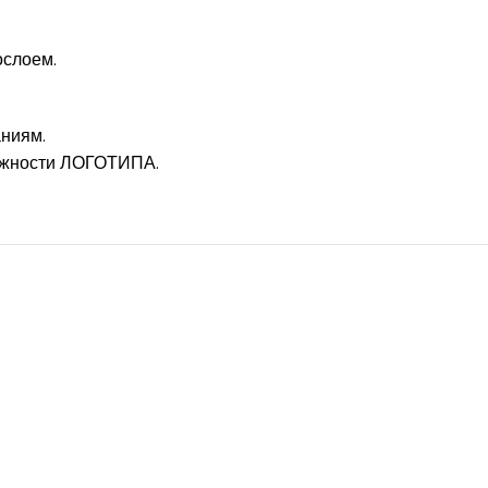
ослоем.
аниям.
сложности ЛОГОТИПА.