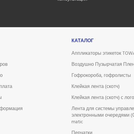
КАТАЛОГ
Аппликаторы этикеток TOW
аров
Воздушно Пузырчатая Пле
во
Гофрокороба, гофролисты
оплата
Клейкая лента (скотч)
ы
Клейкая лента (скотч) с лог
нформация
Лента для системы управл
электронными очередями (
matic
Перчатки