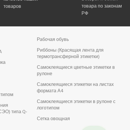
товара по законам
товаров
РФ
Рабочая обувь
Риббоны (Красящая лента для
A
термотрансферной этикетки)
нка
Самоклеящиеся цветные этикетки в
рулоне
Самоклеящиеся этикетки на листах
формата А4
отипом
Самоклеящиеся этикетки в рулоне с
ения
логотипом
СЭО) типа Q-
Сетка овощная