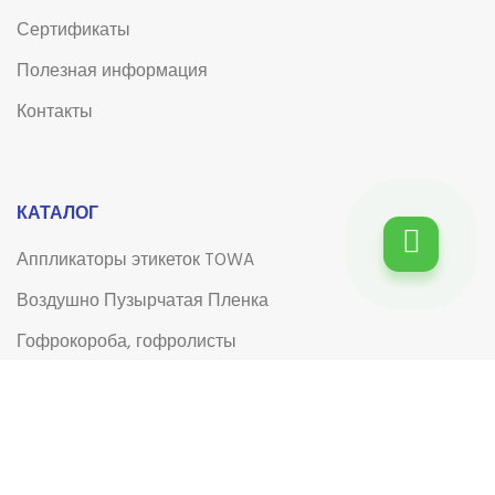
Сертификаты
Полезная информация
Контакты
КАТАЛОГ
Аппликаторы этикеток TOWA
Воздушно Пузырчатая Пленка
Гофрокороба, гофролисты
Клейкая лента (скотч)
Клейкая лента (скотч) с логотипом
Лента для системы управления электронными
очередями (СЭО) типа Q-matic