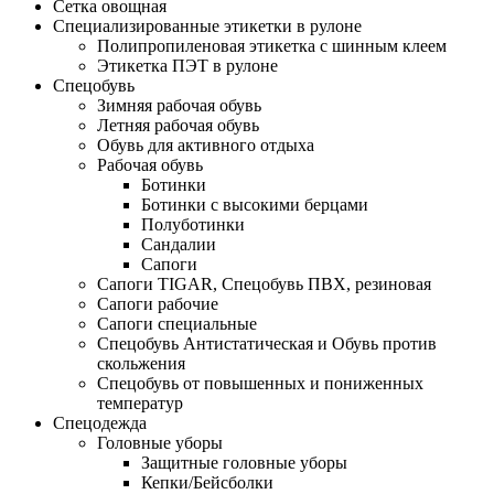
Сетка овощная
Специализированные этикетки в рулоне
Полипропиленовая этикетка с шинным клеем
Этикетка ПЭТ в рулоне
Спецобувь
Зимняя рабочая обувь
Летняя рабочая обувь
Обувь для активного отдыха
Рабочая обувь
Ботинки
Ботинки с высокими берцами
Полуботинки
Сандалии
Сапоги
Сапоги TIGAR, Спецобувь ПВХ, резиновая
Сапоги рабочие
Сапоги специальные
Спецобувь Антистатическая и Обувь против
скольжения
Спецобувь от повышенных и пониженных
температур
Спецодежда
Головные уборы
Защитные головные уборы
Кепки/Бейсболки