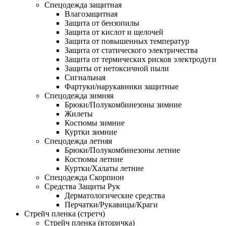
Спецодежда защитная
Влагозащитная
Защита от бензопилы
Защита от кислот и щелочей
Защита от повышенных температур
Защита от статического электричества
Защита от термических рисков электродуги
Защиты от нетоксичной пыли
Сигнальная
Фартуки/нарукавники защитные
Спецодежда зимняя
Брюки/Полукомбинезоны зимние
Жилеты
Костюмы зимние
Куртки зимние
Спецодежда летняя
Брюки/Полукомбинезоны летние
Костюмы летние
Куртки/Халаты летние
Спецодежда Скорпион
Средства Защиты Рук
Дерматологические средства
Перчатки/Рукавицы/Краги
Стрейч пленка (стретч)
Стрейч пленка (вторичка)