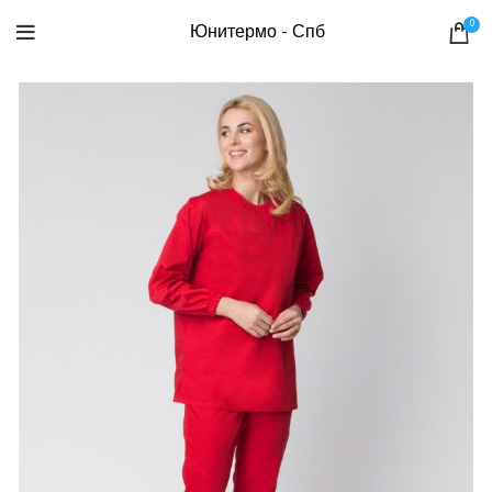
0
Юнитермо - Спб