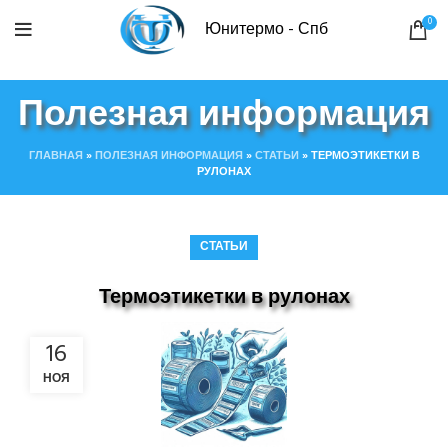
0
Юнитермо - Спб
Полезная информация
ГЛАВНАЯ
»
ПОЛЕЗНАЯ ИНФОРМАЦИЯ
»
СТАТЬИ
»
ТЕРМОЭТИКЕТКИ В
РУЛОНАХ
СТАТЬИ
Термоэтикетки в рулонах
16
НОЯ