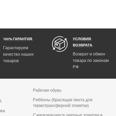
100% ГАРАНТИЯ
УСЛОВИЯ
ВОЗВРАТА
Гарантируем
Возврат и обмен
качество наших
товара по законам
товаров
РФ
Рабочая обувь
Риббоны (Красящая лента для
A
термотрансферной этикетки)
нка
Самоклеящиеся цветные этикетки в