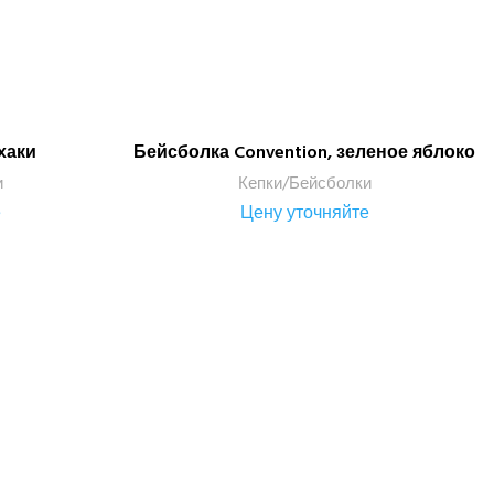
 хаки
Бейсболка Convention, зеленое яблоко
ПОДРОБНЕЕ
и
Кепки/Бейсболки
е
Цену уточняйте