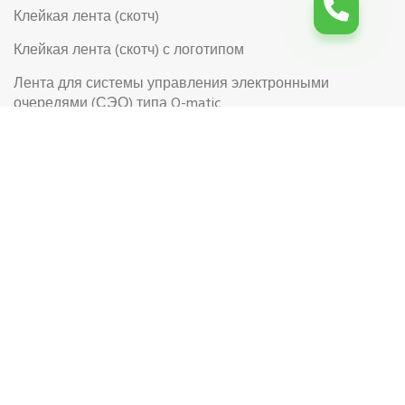
Клейкая лента (скотч)
Клейкая лента (скотч) с логотипом
Лента для системы управления электронными
очередями (СЭО) типа Q-matic
Перчатки
Перчатки рабочие
Рабочая обувь
Риббоны (Красящая лента для термотрансферной
этикетки)
Самоклеящиеся цветные этикетки в рулоне
Самоклеящиеся этикетки на листах формата А4