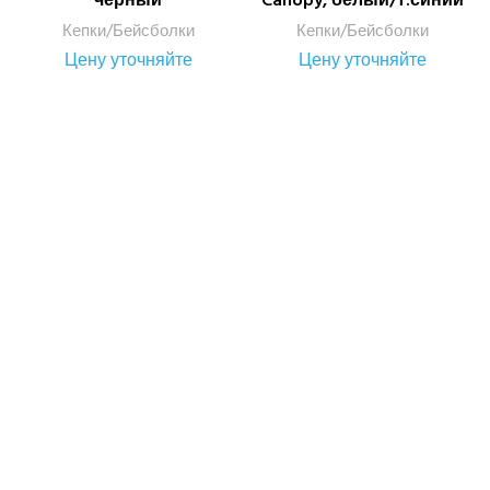
черный
Canopy, белый/т.синий
Кепки/Бейсболки
Кепки/Бейсболки
Цену уточняйте
Цену уточняйте