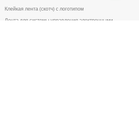
Клейкая лента (скотч) с логотипом
Лента для системы управления электронными
очередями (СЭО) типа Q-matic
Перчатки
Перчатки рабочие
Рабочая обувь
Риббоны (Красящая лента для термотрансферной
этикетки)
Самоклеящиеся цветные этикетки в рулоне
Самоклеящиеся этикетки на листах формата А4
Самоклеящиеся этикетки в рулоне с логотипом