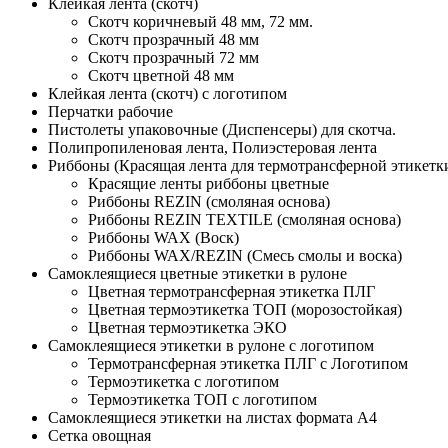
Клейкая лента (скотч)
Скотч коричневый 48 мм, 72 мм.
Скотч прозрачный 48 мм
Скотч прозрачный 72 мм
Скотч цветной 48 мм
Клейкая лента (скотч) с логотипом
Перчатки рабочие
Пистолеты упаковочные (Диспенсеры) для скотча.
Полипропиленовая лента, Полиэстеровая лента
Риббоны (Красящая лента для термотрансферной этикетк
Красящие ленты риббоны цветные
Риббоны REZIN (смоляная основа)
Риббоны REZIN TEXTILE (смоляная основа)
Риббоны WAX (Воск)
Риббоны WAX/REZIN (Смесь смолы и воска)
Самоклеящиеся цветные этикетки в рулоне
Цветная термотрансферная этикетка ПЛГ
Цветная термоэтикетка ТОП (морозостойкая)
Цветная термоэтикетка ЭКО
Самоклеящиеся этикетки в рулоне с логотипом
Термотрансферная этикетка ПЛГ с Логотипом
Термоэтикетка с логотипом
Термоэтикетка ТОП с логотипом
Самоклеящиеся этикетки на листах формата А4
Сетка овощная