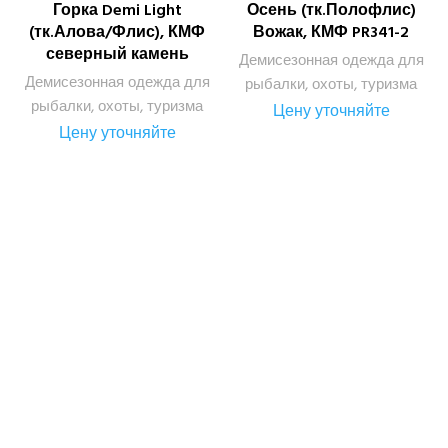
Осень (тк.Полофлис)
Горка Demi Light
Вожак, КМФ PR341-2
(тк.Алова/Флис), КМФ
северный камень
Демисезонная одежда для
Демисезонная одежда для
рыбалки, охоты, туризма
рыбалки, охоты, туризма
Цену уточняйте
Цену уточняйте