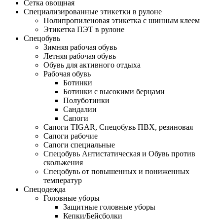
Сетка овощная
Специализированные этикетки в рулоне
Полипропиленовая этикетка с шинным клеем
Этикетка ПЭТ в рулоне
Спецобувь
Зимняя рабочая обувь
Летняя рабочая обувь
Обувь для активного отдыха
Рабочая обувь
Ботинки
Ботинки с высокими берцами
Полуботинки
Сандалии
Сапоги
Сапоги TIGAR, Спецобувь ПВХ, резиновая
Сапоги рабочие
Сапоги специальные
Спецобувь Антистатическая и Обувь против
скольжения
Спецобувь от повышенных и пониженных
температур
Спецодежда
Головные уборы
Защитные головные уборы
Кепки/Бейсболки