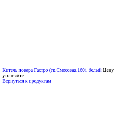
Китель повара Гастро (тк.Смесовая,160), белый
Цену
уточняйте
Вернуться к продуктам