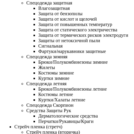
Спецодежда защитная
Влагозащитная
Защита от бензопилы
Защита от кислот и щелочей
Защита от повышенных температур
Защита от статического электричества
Защита от термических рисков электродуги
Защиты от нетоксичной пыли
Сигнальная
Фартуки/нарукавники защитные
Спецодежда зимняя
Брюки/Полукомбинезоны зимние
Жилеты
Костюмы зимние
Куртки зимние
Спецодежда летняя
Брюки/Полукомбинезоны летние
Костюмы летние
Куртки/Халаты летние
Спецодежда Скорпион
Средства Защиты Рук
Дерматологические средства
Перчатки/Рукавицы/Краги
Стрейч пленка (стретч)
Стрейч пленка (вторичка)