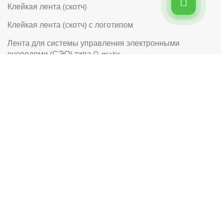
Клейкая лента (скотч)
Клейкая лента (скотч) с логотипом
Лента для системы управления электронными
очередями (СЭО) типа Q-matic
Перчатки
Перчатки рабочие
Рабочая обувь
Риббоны (Красящая лента для термотрансферной
этикетки)
Самоклеящиеся цветные этикетки в рулоне
Самоклеящиеся этикетки на листах формата А4
Самоклеящиеся этикетки в рулоне с логотипом