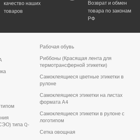
Возврат и обмен
качество наших
товара по законам
товаров
РФ
Рабочая обувь
Риббоны (Красящая лента для
A
термотрансферной этикетки)
нка
Самоклеящиеся цветные этикетки в
рулоне
Самоклеящиеся этикетки на листах
формата А4
отипом
Самоклеящиеся этикетки в рулоне с
ения
логотипом
СЭО) типа Q-
Сетка овощная