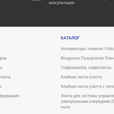
консультация
КАТАЛОГ
Аппликаторы этикеток TOW
аров
Воздушно Пузырчатая Пле
во
Гофрокороба, гофролисты
оплата
Клейкая лента (скотч)
ы
Клейкая лента (скотч) с лог
нформация
Лента для системы управл
электронными очередями (
matic