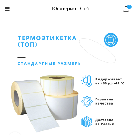
0
Юнитермо - Спб