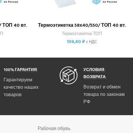
 ТОП 40 вт.
Термоэтикетка 58х40/550/ ТОП 40 вт.
В КОРЗИНУ
ОП
Термоэтикетка ТОП
106,60
₽
с НДС
100% ГАРАНТИЯ
УСЛОВИЯ
ВОЗВРАТА
Гарантируем
Возврат и обмен
качество наших
товара по законам
товаров
РФ
Рабочая обувь