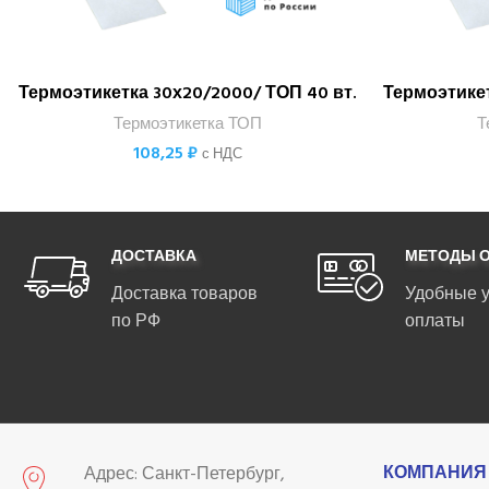
Термоэтикетка 30х20/2000/ ТОП 40 вт.
Термоэтикет
В КОРЗИНУ
Термоэтикетка ТОП
Т
108,25
₽
с НДС
ДОСТАВКА
МЕТОДЫ 
Доставка товаров
Удобные 
по РФ
оплаты
КОМПАНИЯ
Адрес: Санкт-Петербург,