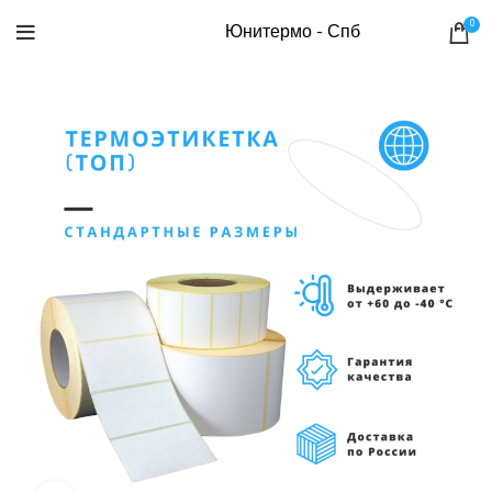
0
Юнитермо - Спб