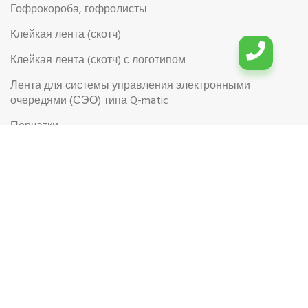
Гофрокороба, гофролисты
Клейкая лента (скотч)
Клейкая лента (скотч) с логотипом
Лента для системы управления электронными
очередями (СЭО) типа Q-matic
Перчатки
Перчатки рабочие
Рабочая обувь
Риббоны (Красящая лента для термотрансферной
этикетки)
Самоклеящиеся цветные этикетки в рулоне
Самоклеящиеся этикетки на листах формата А4