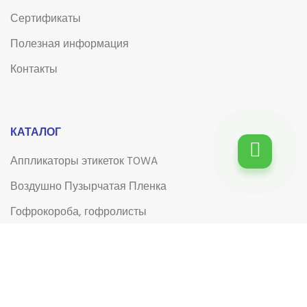
Сертификаты
Полезная информация
Контакты
КАТАЛОГ
Аппликаторы этикеток TOWA
Воздушно Пузырчатая Пленка
Гофрокороба, гофролисты
Клейкая лента (скотч)
Клейкая лента (скотч) с логотипом
Лента для системы управления электронными
очередями (СЭО) типа Q-matic